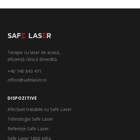
Terapie cu laser de acasă,
eficiență clinică dovedită.
+40 740 843 471
office@safelaser.ro
DISPOZITIVE
Afecțiuni tratabile cu Safe Laser
Tehnologia Safe Laser
Referințe Safe Laser
Safe Laser 1800 Infra