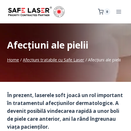
Skip
to
0
content
Afecțiuni ale pielii
Home
/
Afecțiuni tratabile cu Safe Laser
/
Afecțiuni ale pielii
În prezent, laserele soft joacă un rol important
în tratamentul afecțiunilor dermatologice. A
devenit posibilă vindecarea rapidă a unor boli
de piele care anterior, ani la rând îngreunau
viața pacienților.