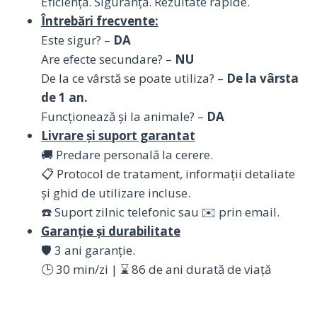
Eficiență. Siguranță. Rezultate rapide.
Întrebări frecvente:
Este sigur? –
DA
Are efecte secundare? –
NU
De la ce vârstă se poate utiliza? –
De la vârsta
de 1 an.
Funcționează și la animale? –
DA
Livrare și suport garantat
🚚 Predare personală la cerere.
📋 Protocol de tratament, informații detaliate
și ghid de utilizare incluse.
☎️ Suport zilnic telefonic sau ✉️ prin email.
Garanție și durabilitate
🛡️ 3 ani garanție.
🕒 30 min/zi | ⌛ 86 de ani durată de viață