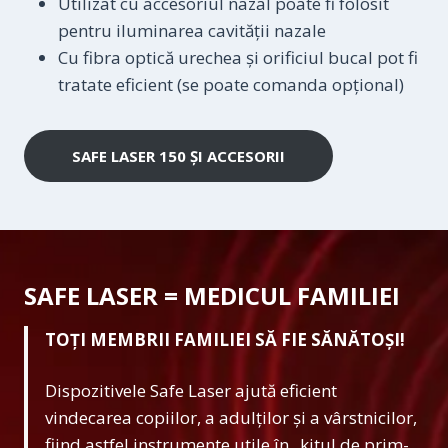
Utilizat cu accesoriul nazal poate fi folosit
pentru iluminarea cavității nazale
Cu fibra optică urechea și orificiul bucal pot fi
tratate eficient (se poate comanda opțional)
SAFE LASER 150 ȘI ACCESORII
SAFE LASER = MEDICUL FAMILIEI
TOȚI MEMBRII FAMILIEI SĂ FIE SĂNĂTOȘI!
Dispozitivele Safe Laser ajută eficient
vindecarea copiilor, a adulților și a vârstnicilor,
fiind astfel instrumente utile în „kitul de prim-