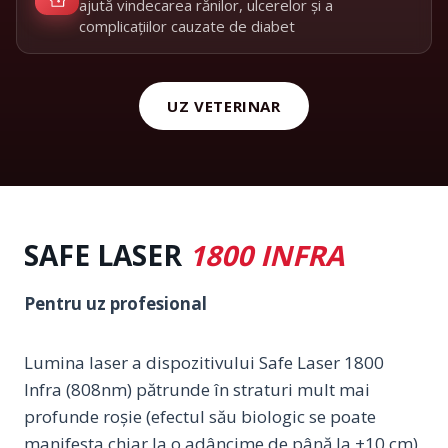
ajută vindecarea rănilor, ulcerelor și a
complicațiilor cauzate de diabet
UZ VETERINAR
SAFE LASER
1800 INFRA
Pentru uz profesional
Lumina laser a dispozitivului Safe Laser 1800
Infra (808nm) pătrunde în straturi mult mai
profunde roșie (efectul său biologic se poate
manifesta chiar la o adâncime de până la +10 cm),