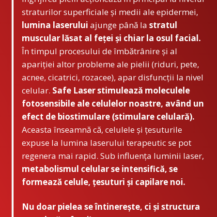
straturilor superficiale și medii ale epidermei,
lumina laserului
ajunge până la
stratul
muscular lăsat al feței și chiar la osul facial.
În timpul procesului de îmbătrânire și al
apariției altor probleme ale pielii (riduri, pete,
acnee, cicatrici, rozacee), apar disfuncții la nivel
celular.
Safe Laser stimulează moleculele
fotosensibile ale celulelor noastre, având un
efect de biostimulare (stimulare celulară).
Aceasta înseamnă că, celulele și țesuturile
expuse la lumina laserului terapeutic se pot
regenera mai rapid. Sub influența luminii laser,
metabolismul celular se intensifică, se
formează celule, țesuturi și capilare noi.
Nu doar pielea se întinerește, ci și structura