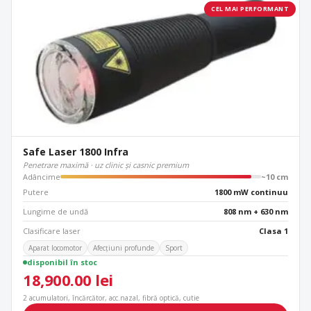
CEL MAI PERFORMANT
Safe Laser 1800 Infra
Penetrare maximă · uz clinic și casnic premium
Adâncime
~10 cm
Putere
1800 mW continuu
Lungime de undă
808 nm + 630 nm
Clasificare laser
Clasa 1
Aparat locomotor
Afecțiuni profunde
Sport
disponibil în stoc
18,900.00
lei
2 acumulatori, încărcător, acc.nazal, fibră optică, cutie