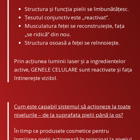
Structura și funcția pielii se îmbunătățesc.
Țesutul conjunctiv este „reactivat”.
Musculatura feței se reconstruiește, fața
„se ridică” din nou.
Structura osoasă a feței se reînnoiește.
Prin acțiunea luminii laser și a ingredientelor
active, GENELE CELULARE sunt reactivate și fața
întinerește vizibil.
Cum este capabil sistemul să acționeze la toate
nivelurile – de la suprafața pielii până la os?
În timp ce produsele cosmetice pentru
îngrijirea pielii acționează în principal la nivelul