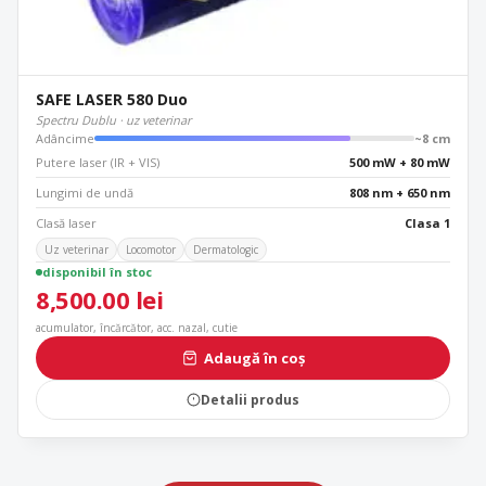
SAFE LASER 580 Duo
Spectru Dublu · uz veterinar
Adâncime
~8 cm
Putere laser (IR + VIS)
500 mW + 80 mW
Lungimi de undă
808 nm + 650 nm
Clasă laser
Clasa 1
Uz veterinar
Locomotor
Dermatologic
disponibil în stoc
8,500.00
lei
acumulator, încărcător, acc. nazal, cutie
Adaugă în coș
Detalii produs