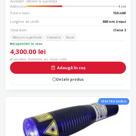
Accesibil · eficient la suprafață
Adâncime
~4 cm
Putere laser
150 mW
Lungime de undă
660 nm (roșu)
Clasă laser
Clasa 2
Afecțiuni superficiale
Cosmetică
Nazal
disponibil în stoc
4,300.00
lei
acumulator, încărcător, acc. nazal, cutie
Adaugă în coș
Detalii produs
SPECTRU DUBLU