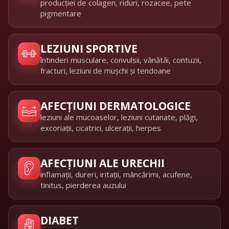
producției de colagen, riduri, rozacee, pete
pigmentare
LEZIUNI SPORTIVE
întinderi musculare, convulsii, vânătăi, contuzii,
fracturi, leziuni de mușchi și tendoane
AFECȚIUNI DERMATOLOGICE
leziuni ale mucoaselor, leziuni cutanate, plăgi,
excoriații, cicatrici, ulcerații, herpes
AFECȚIUNI ALE URECHII
inflamații, dureri, iritații, mâncărimi, acufene,
tinitus, pierderea auzului
DIABET