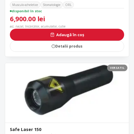
Musculo-scheletice
Stomatologie
ORL
disponibil în stoc
6,900.00
lei
acc. nazal, încărcător, acumulator, cutie
Adaugă în coș
Detalii produs
VERSATIL
Safe Laser 150