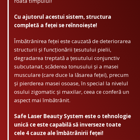
roata timpului!
Cu ajutorul acestui sistem, structura
completă a feței se reînnoiește!
Îmbătrânirea feței este cauzată de deteriorarea
structurii și funcționării țesutului pielii,
degradarea treptată a țesutului conjunctiv
subcutanat, scăderea tonusului și a masei
musculare (care duce la lăsarea feței), precum
și pierderea masei osoase, în special la nivelul
osului zigomatic și maxilar, ceea ce conferă un
aspect mai îmbătrânit.
Safe Laser Beauty System este o tehnologie
unică ce este capabilă să inverseze toate
cele 4 cauze ale îmbătrânirii feței!