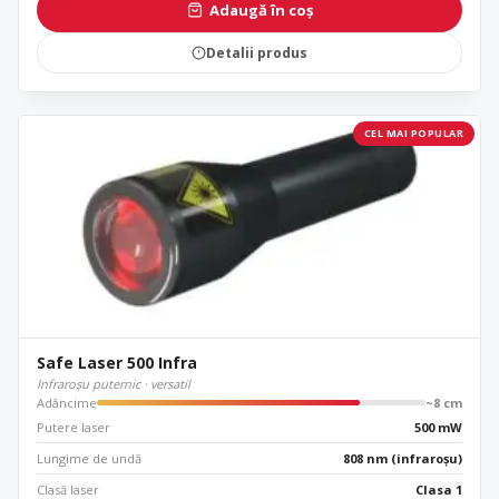
Adaugă în coș
Detalii produs
CEL MAI POPULAR
Safe Laser 500 Infra
Infraroșu puternic · versatil
Adâncime
~8 cm
Putere laser
500 mW
Lungime de undă
808 nm (infraroșu)
Clasă laser
Clasa 1